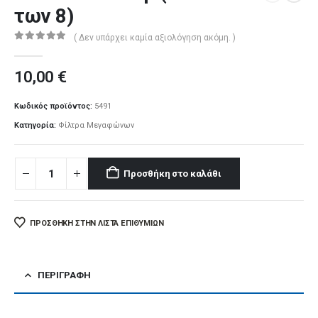
των 8)
( Δεν υπάρχει καμία αξιολόγηση ακόμη. )
0
out of 5
10,00
€
Κωδικός προϊόντος:
5491
Κατηγορία:
Φίλτρα Μεγαφώνων
Προσθήκη στο καλάθι
ΠΡΌΣΘΉΚΗ ΣΤΗΝ ΛΊΣΤΑ ΕΠΙΘΥΜΙΏΝ
ΠΕΡΙΓΡΑΦΉ