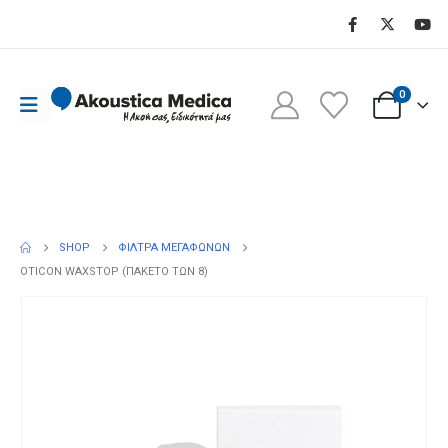
0
Shop - Oticon WaxStop (πακέτο των
8)
SHOP
ΦΊΛΤΡΑ ΜΕΓΑΦΏΝΩΝ
OTICON WAXSTOP (ΠΑΚΈΤΟ ΤΩΝ 8)