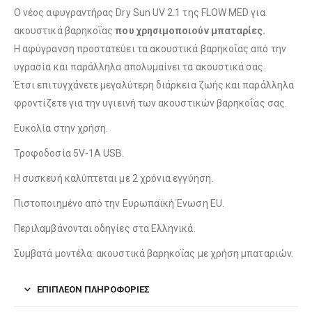
Ο νέος αφυγραντήρας Dry Sun UV 2.1 της FLOW MED για
ακουστικά βαρηκοΐας
που χρησιμοποιούν μπαταρίες.
Η αφύγρανση προστατεύει τα ακουστικά βαρηκοΐας από την
υγρασία και παράλληλα απολυμαίνει τα ακουστικά σας.
Έτσι επιτυγχάνετε μεγαλύτερη διάρκεια ζωής και παράλληλα
φροντίζετε για την υγιεινή των ακουστικών βαρηκοΐας σας.
Ευκολία στην χρήση.
Τροφοδοσία 5
V
-1Α
USB
.
Η συσκευή καλύπτεται με 2 χρόνια εγγύηση.
Πιστοποιημένο από την Ευρωπαϊκή Ένωση
EU
.
Περιλαμβάνονται οδηγίες στα Ελληνικά.
Συμβατά μοντέλα: ακουστικά βαρηκοΐας με χρήση μπαταριών.
ΕΠΙΠΛΈΟΝ ΠΛΗΡΟΦΟΡΊΕΣ